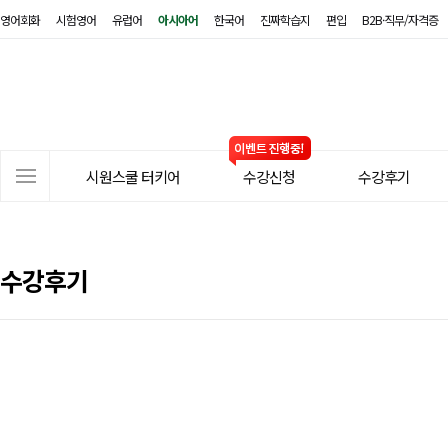
영어회화
시험영어
유럽어
아시아어
한국어
진짜학습지
편입
B2B·직무/자격증
시
원
스
쿨
터
사
키
시원스쿨 터키어
수강신청
수강후기
이
어
트
메
뉴
수강후기