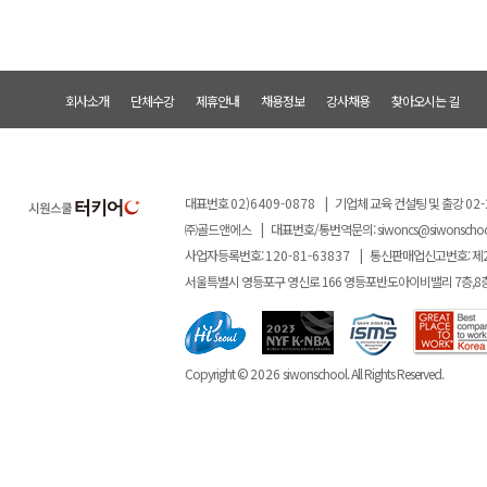
회사소개
단체수강
제휴안내
채용정보
강사채용
찾아오시는 길
대표번호
02)6409-0878
|
기업체 교육 컨설팅 및 출강
02-
㈜골드앤에스
|
대표번호/통번역문의:
siwoncs@siwonscho
사업자등록번호:
120-81-63837
|
통신판매업신고번호: 제
서울특별시 영등포구 영신로 166 영등포반도아이비밸리 7층,8
Copyright ©
2026
siwonschool. All Rights Reserved.