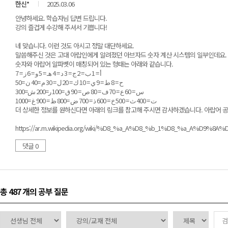
한신*
2025.03.06
안녕하세요. 학습자님 답변 드립니다.
강의 즐겁게 수강해 주셔서 기쁩니다!
네 맞습니다. 이런 것도 아시고 정말 대단하세요.
말씀해주신 것은 고대 아랍인에게 알려졌던 아브자드 숫자 계산 시스템의 일부인데요. 
숫자와 아랍어 알파벳이 매칭되어 있는 형태는 아래와 같습니다.
أ = 1 ب = 2 ج = 3 د = 4 هـ = 5 و = 6 ز = 7
ح = 8 ط = 9 ي = 10 ك = 20 ل = 30 م =40 ن =50
س = 60 ع = 70 ف = 80 ص = 90 ق =100 ر=200 ش=300
ت = 400 ث = 500 خ = 600 ذ = 700 ض =800 ظ = 900 غ =1000
더 상세한 정보를 원하신다면 아래의 링크를 참고해 주시면 감사하겠습니다. 아랍어 
https://ar.m.wikipedia.org/wiki/%D8_%a_A%D8_%b_1%D8_%a_A%D9
댓글 0
총 487 개
의 공부 질문