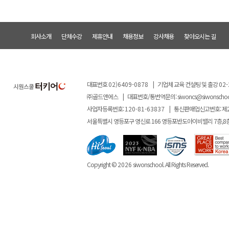
회사소개
단체수강
제휴안내
채용정보
강사채용
찾아오시는 길
대표번호
02)6409-0878
|
기업체 교육 컨설팅 및 출강
02-
㈜골드앤에스
|
대표번호/통번역문의:
siwoncs@siwonscho
사업자등록번호:
120-81-63837
|
통신판매업신고번호: 제
서울특별시 영등포구 영신로 166 영등포반도아이비밸리 7층,8
Copyright ©
2026
siwonschool. All Rights Reserved.