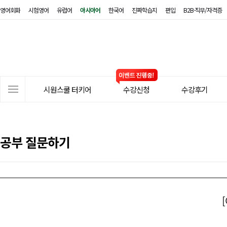
영어회화
시험영어
유럽어
아시아어
한국어
진짜학습지
편입
B2B·직무/자격증
시
원
스
쿨
터
사
키
시원스쿨 터키어
수강신청
수강후기
이
어
트
메
뉴
공부 질문하기