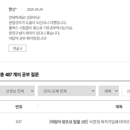
한신*
2025.04.24
안녕하세요! 김관우님!
문법강의가 도움이 되신다니 다행입니다.
플렉스 시험준비 용으로 기초공부하시는지요.
문장구성이 파악이 된다니 좋습니다.
아랍어 공부 화이팅입니다!
댓글 0
총 487 개
의 공부 질문
번호
제목
437
[아랍어 왕초보 탈출 1탄]
비한정 목적격일떄 타마르부