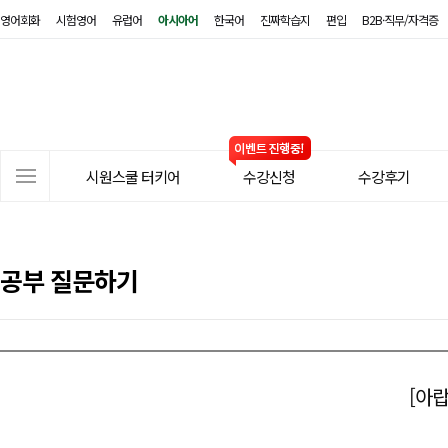
영어회화
시험영어
유럽어
아시아어
한국어
진짜학습지
편입
B2B·직무/자격증
시
원
스
쿨
터
사
키
시원스쿨 터키어
수강신청
수강후기
이
어
트
메
뉴
공부 질문하기
[아