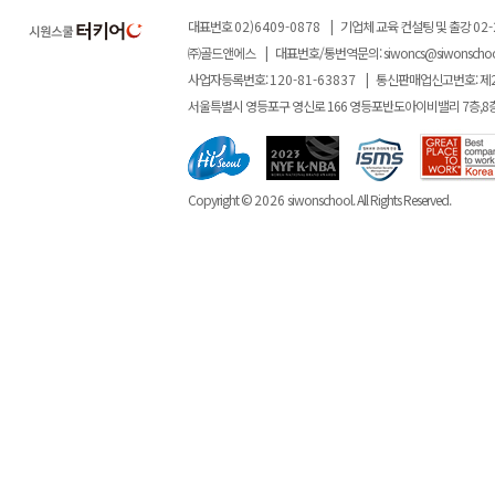
대표번호
02)6409-0878
|
기업체 교육 컨설팅 및 출강
02-
㈜골드앤에스
|
대표번호/통번역문의:
siwoncs@siwonscho
사업자등록번호:
120-81-63837
|
통신판매업신고번호: 제
서울특별시 영등포구 영신로 166 영등포반도아이비밸리 7층,8
Copyright ©
2026
siwonschool. All Rights Reserved.