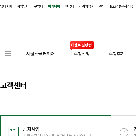
영어회화
시험영어
유럽어
아시아어
한국어
진짜학습지
편입
B2B·직무/자격증
시
원
스
쿨
터
사
키
시원스쿨 터키어
수강신청
수강후기
이
어
트
메
뉴
고객센터
공지사항