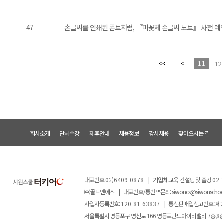
47
손글씨를 인쇄된 폰트처럼, 『미꽃체 손글씨 노트』 사전 예
11
12
회사소개
단체수강
제휴안내
채용정보
강사채용
찾아오시는 길
대표번호
02)6409-0878
|
기업체 교육 컨설팅 및 출강
02-
㈜골드앤에스
|
대표번호/통번역문의:
siwoncs@siwonscho
사업자등록번호:
120-81-63837
|
통신판매업신고번호: 제
서울특별시 영등포구 영신로 166 영등포반도아이비밸리 7층,8