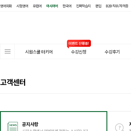
영어회화
시험영어
유럽어
아시아어
한국어
진짜학습지
편입
B2B·직무/자격증
시
원
스
쿨
터
사
키
시원스쿨 터키어
수강신청
수강후기
이
어
트
메
뉴
고객센터
공지사항