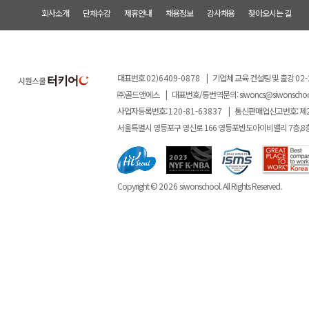
회사소개
단체수강
제휴안내
채용정보
강사채용
찾아오시는 길
대표번호
02)6409-0878
|
기업체 교육 컨설팅 및 출강
02-
㈜골드앤에스
|
대표번호/통번역문의:
siwoncs@siwonscho
사업자등록번호:
120-81-63837
|
통신판매업신고번호: 제
서울특별시 영등포구 영신로 166 영등포반도아이비밸리 7층,8
Copyright ©
2026
siwonschool. All Rights Reserved.