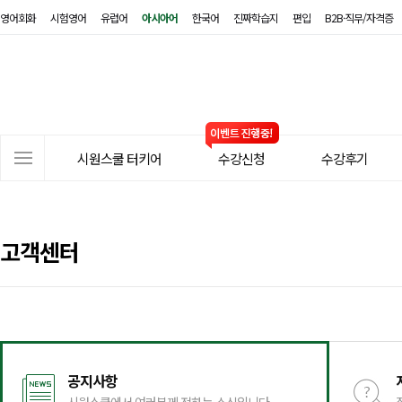
영어회화
시험영어
유럽어
아시아어
한국어
진짜학습지
편입
B2B·직무/자격증
시
원
스
쿨
터
사
키
시원스쿨 터키어
수강신청
수강후기
이
어
트
메
뉴
고객센터
공지사항