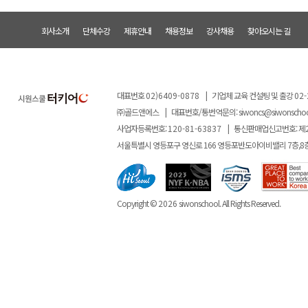
회사소개
단체수강
제휴안내
채용정보
강사채용
찾아오시는 길
대표번호
02)6409-0878
|
기업체 교육 컨설팅 및 출강
02-
㈜골드앤에스
|
대표번호/통번역문의:
siwoncs@siwonscho
사업자등록번호:
120-81-63837
|
통신판매업신고번호: 제
서울특별시 영등포구 영신로 166 영등포반도아이비밸리 7층,8
Copyright ©
2026
siwonschool. All Rights Reserved.