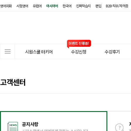
영어회화
시험영어
유럽어
아시아어
한국어
진짜학습지
편입
B2B·직무/자격증
시
원
스
쿨
터
사
키
시원스쿨 터키어
수강신청
수강후기
이
어
트
메
뉴
고객센터
공지사항