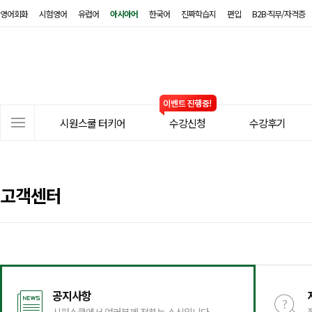
영어회화
시험영어
유럽어
아시아어
한국어
진짜학습지
편입
B2B·직무/자격증
시
원
스
쿨
터
사
키
시원스쿨 터키어
수강신청
수강후기
이
어
트
메
뉴
고객센터
공지사항