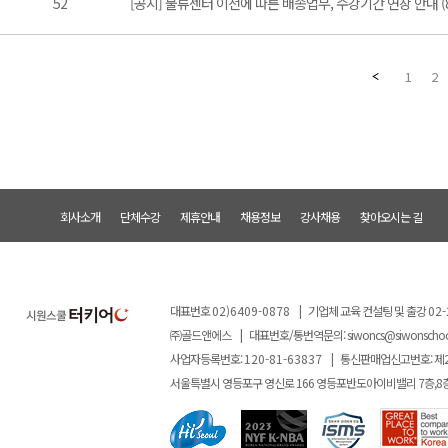
52
[공지] 물류센터 이전에 따른 배송업무, 수강기간 연장 안내 (8/
1
2
회사소개
단체수강
제휴안내
채용정보
강사채용
찾아오시는 길
대표번호
02)6409-0878
|
기업체 교육 컨설팅 및 출강
02-
㈜골드앤에스
|
대표번호/통번역문의:
siwoncs@siwonscho
사업자등록번호:
120-81-63837
|
통신판매업신고번호: 제
서울특별시 영등포구 영신로 166 영등포반도아이비밸리 7층,8