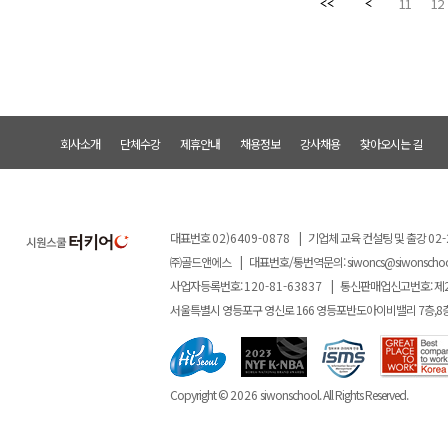
11
12
회사소개
단체수강
제휴안내
채용정보
강사채용
찾아오시는 길
대표번호
02)6409-0878
|
기업체 교육 컨설팅 및 출강
02-
㈜골드앤에스
|
대표번호/통번역문의:
siwoncs@siwonscho
사업자등록번호:
120-81-63837
|
통신판매업신고번호: 제
서울특별시 영등포구 영신로 166 영등포반도아이비밸리 7층,8
Copyright ©
2026
siwonschool. All Rights Reserved.