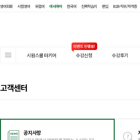
영어회화
시험영어
유럽어
아시아어
한국어
진짜학습지
편입
B2B·직무/자격증
시
원
스
쿨
터
사
키
시원스쿨 터키어
수강신청
수강후기
이
어
트
메
뉴
고객센터
공지사항