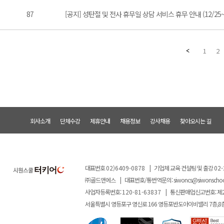
87
[공지] 성탄절 및 전사 휴무일 상담 서비스 휴무 안내 (12/25~1
1
2
회사소개
단체수강
제휴안내
채용정보
강사채용
찾아오시는 길
대표번호
02)6409-0878
|
기업체 교육 컨설팅 및 출강
02-
㈜골드앤에스
|
대표번호/통번역문의:
siwoncs@siwonscho
사업자등록번호:
120-81-63837
|
통신판매업신고번호: 제
서울특별시 영등포구 영신로 166 영등포반도아이비밸리 7층,8