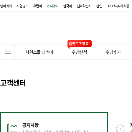
영어회화
시험영어
유럽어
아시아어
한국어
진짜학습지
편입
B2B·직무/자격증
시
원
스
쿨
터
사
키
시원스쿨 터키어
수강신청
수강후기
이
어
트
메
뉴
고객센터
공지사항