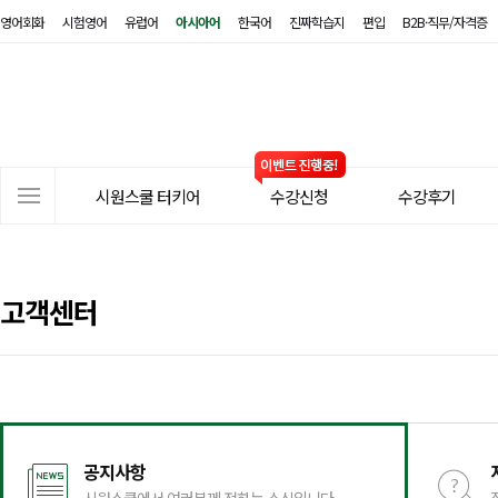
영어회화
시험영어
유럽어
아시아어
한국어
진짜학습지
편입
B2B·직무/자격증
시
원
스
쿨
터
사
키
시원스쿨 터키어
수강신청
수강후기
이
어
트
메
뉴
고객센터
공지사항