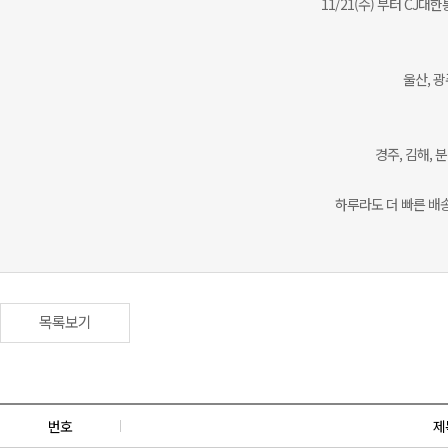
11/21(수) 부터 C
울산, 광
경주, 김해, 
하루라도 더 빠른 배
목록보기
번호
제