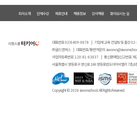
회사소개
단체수강
제휴안내
채용정보
강사채용
찾아오시는 길
대표번호
02)6409-0878
|
기업체 교육 컨설팅 및 출강
02-
㈜골드앤에스
|
대표번호/통번역문의:
siwoncs@siwonscho
사업자등록번호:
120-81-63837
|
통신판매업신고번호: 제
서울특별시 영등포구 영신로 166 영등포반도아이비밸리 7층,8
Copyright ©
2026
siwonschool. All Rights Reserved.