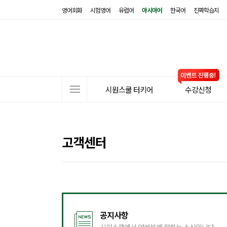
영어회화
시험영어
유럽어
아시아어
한국어
진짜학습지
사
시원스쿨 터키어
수강신청
이
트
메
뉴
고객센터
공지사항