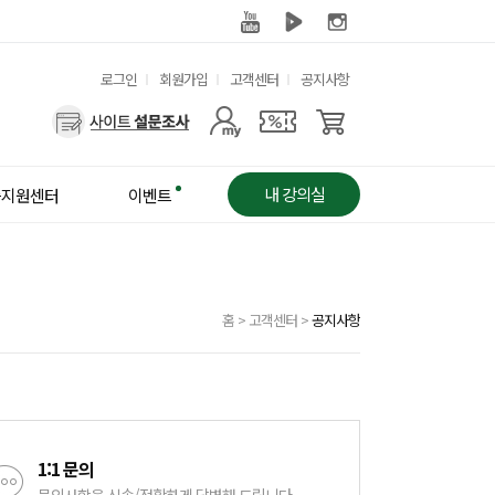
유
로그인
회원가입
고객센터
공지사항
용
사
한
용
메
자
뉴
메
내 강의실
습지원센터
이벤트
뉴
홈
>
고객센터
>
공지사항
1:1 문의