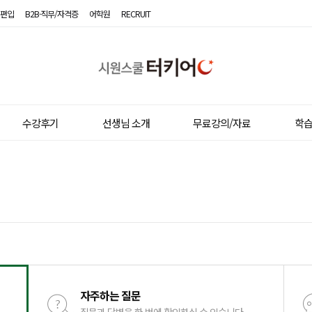
편입
B2B·직무/자격증
어학원
RECRUIT
시
원
스
쿨
터
키
수강후기
선생님 소개
무료강의/자료
학
어
자주하는 질문