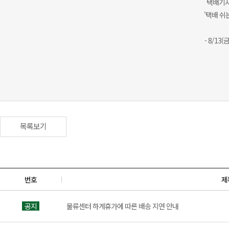
택배기사
'택배 쉬는
- 8/13
목록보기
번호
제
공지
물류센터 하계휴가에 따른 배송 지연 안내