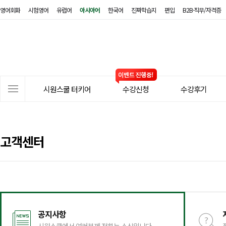
영어회화
시험영어
유럽어
아시아어
한국어
진짜학습지
편입
B2B·직무/자격증
시
원
스
쿨
터
사
키
시원스쿨 터키어
수강신청
수강후기
이
어
트
메
뉴
고객센터
공지사항