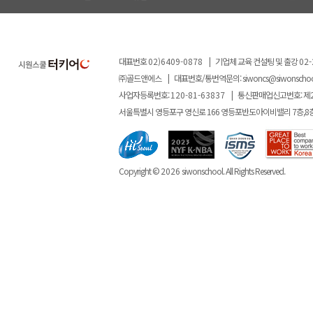
대표번호
02)6409-0878
|
기업체 교육 컨설팅 및 출강
02-
㈜골드앤에스
|
대표번호/통번역문의:
siwoncs@siwonscho
사업자등록번호:
120-81-63837
|
통신판매업신고번호: 제
서울특별시 영등포구 영신로 166 영등포반도아이비밸리 7층,8
Copyright ©
2026
siwonschool. All Rights Reserved.