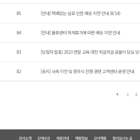
85
[안내] 택배없는 날로 인한 배송 지연 안내 (8/14)
84
[안내] 물류센터 하계휴가에 따른 배송 지연 안내
83
[당첨자 발표] 2023 연말 교육 대전 위글위글 곰돌이 담요 
82
[공지] 사옥 이전 및 종무식 진행 관련 고객센터 운영 안내
1
2
회사소개
단체수강
제휴안내
채용정보
강사채용
찾아오시는 길