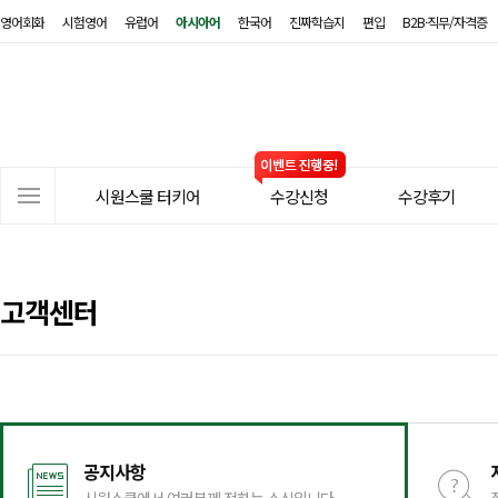
영어회화
시험영어
유럽어
아시아어
한국어
진짜학습지
편입
B2B·직무/자격증
시
원
스
쿨
터
사
키
시원스쿨 터키어
수강신청
수강후기
이
어
트
메
뉴
고객센터
공지사항