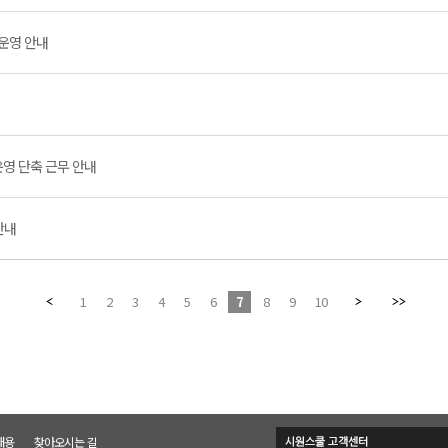
 운영 안내
 운영 단축 근무 안내
안내
1
2
3
4
5
6
7
8
9
10
채용
찾아오시는 길