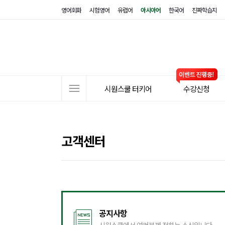
영어회화
시험영어
유럽어
아시아어
한국어
진짜학습지
사
시원스쿨 터키어
수강신청
이
트
메
뉴
고객센터
공지사항