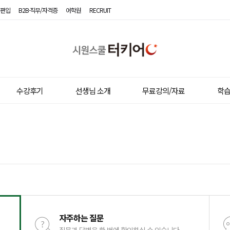
편입
B2B·직무/자격증
어학원
RECRUIT
시
원
스
쿨
터
키
수강후기
선생님 소개
무료강의/자료
학
어
자주하는 질문