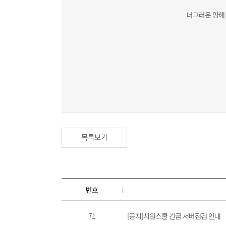
너그러운 양해 
목록보기
번호
71
[공지]시원스쿨 긴급 서버점검 안내