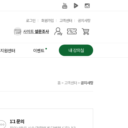
유
로그인
회원가입
고객센터
공지사항
용
사
한
용
메
자
뉴
메
내 강의실
습지원센터
이벤트
뉴
홈
>
고객센터
>
공지사항
1:1 문의