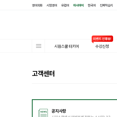
영어회화
시험영어
유럽어
아시아어
한국어
진짜학습지
사
시원스쿨 터키어
수강신청
이
트
메
뉴
고객센터
공지사항