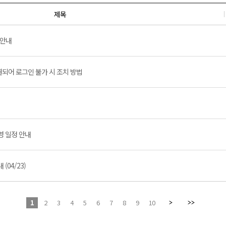
제목
 안내
결되어 로그인 불가 시 조치 방법
영 일정 안내
(04/23)
1
2
3
4
5
6
7
8
9
10