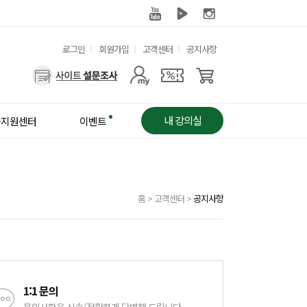
유
로그인
회원가입
고객센터
공지사항
용
사
한
용
메
자
뉴
메
내 강의실
습지원센터
이벤트
뉴
홈
>
고객센터
>
공지사항
1:1 문의