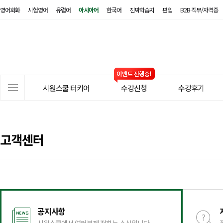
영어회화
시험영어
유럽어
아시아어
한국어
진짜학습지
편입
B2B·직무/자격증
시
원
스
쿨
터
사
키
시원스쿨 터키어
수강신청
수강후기
이
어
트
메
뉴
고객센터
공지사항