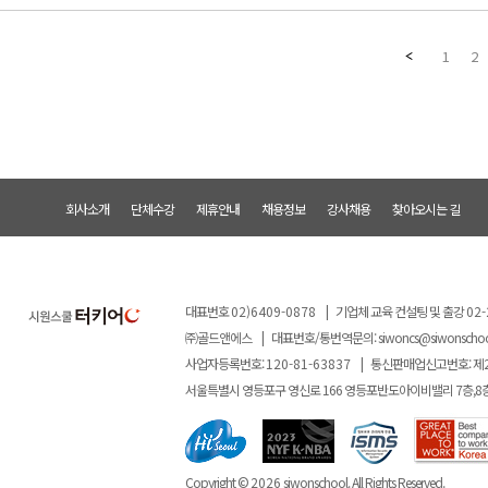
1
2
회사소개
단체수강
제휴안내
채용정보
강사채용
찾아오시는 길
대표번호
02)6409-0878
|
기업체 교육 컨설팅 및 출강
02-
㈜골드앤에스
|
대표번호/통번역문의:
siwoncs@siwonscho
사업자등록번호:
120-81-63837
|
통신판매업신고번호: 제
서울특별시 영등포구 영신로 166 영등포반도아이비밸리 7층,8
Copyright ©
2026
siwonschool. All Rights Reserved.