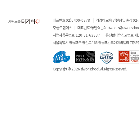
대표번호
02)6409-0878
|
기업체 교육 컨설팅 및 출강
02-
㈜골드앤에스
|
대표번호/통번역문의:
siwoncs@siwonscho
사업자등록번호:
120-81-63837
|
통신판매업신고번호: 제
서울특별시 영등포구 영신로 166 영등포반도아이비밸리 7층,8
Copyright ©
2026
siwonschool. All Rights Reserved.