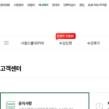
영어회화
시험영어
유럽어
아시아어
한국어
진짜학습지
편입
B2B·직무/자격증
시
원
스
쿨
터
사
키
시원스쿨 터키어
수강신청
수강후기
이
어
트
메
뉴
고객센터
공지사항