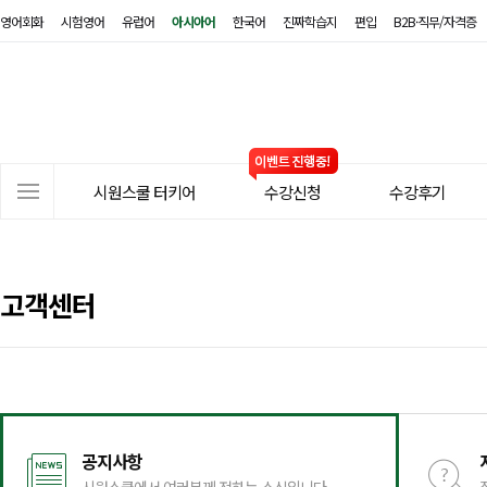
영어회화
시험영어
유럽어
아시아어
한국어
진짜학습지
편입
B2B·직무/자격증
시
원
스
쿨
터
사
키
시원스쿨 터키어
수강신청
수강후기
이
어
트
메
뉴
고객센터
공지사항