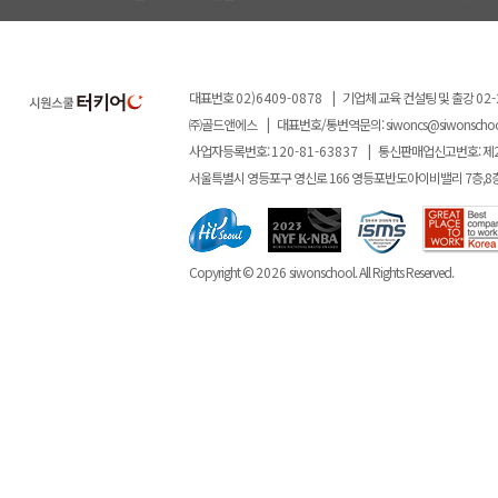
대표번호
02)6409-0878
|
기업체 교육 컨설팅 및 출강
02-
㈜골드앤에스
|
대표번호/통번역문의:
siwoncs@siwonscho
사업자등록번호:
120-81-63837
|
통신판매업신고번호: 제
서울특별시 영등포구 영신로 166 영등포반도아이비밸리 7층,8
Copyright ©
2026
siwonschool. All Rights Reserved.