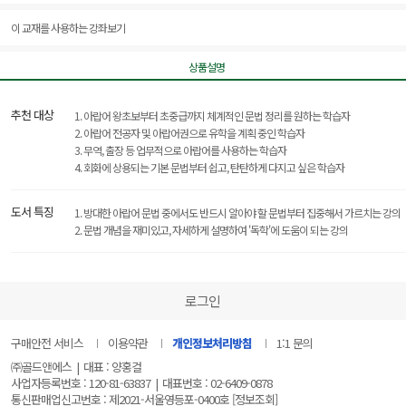
이 교재를 사용하는 강좌보기
상품설명
추천 대상
1. 아랍어 왕초보부터 초중급까지 체계적인 문법 정리를 원하는 학습자
2. 아랍어 전공자 및 아랍어권으로 유학을 계획 중인 학습자
3. 무역, 출장 등 업무적으로 아랍어를 사용하는 학습자
4. 회화에 상용되는 기본 문법부터 쉽고, 탄탄하게 다지고 싶은 학습자
도서 특징
1. 방대한 아랍어 문법 중에서도 반드시 알아야 할 문법부터 집중해서 가르치는 강의
2. 문법 개념을 재미있고, 자세하게 설명하여 '독학'에 도움이 되는 강의
로그인
구매안전 서비스
이용약관
개인정보처리방침
1:1 문의
㈜골드앤에스
|
대표 : 양홍걸
사업자등록번호 : 120-81-63837
|
대표번호 : 02-6409-0878
통신판매업신고번호 : 제2021-서울영등포-0400호
[정보조회]