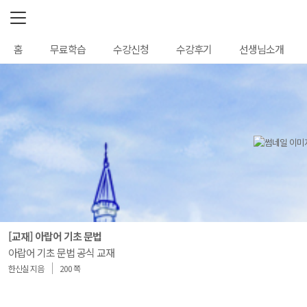
로
홈
무료학습
수강신청
수강후기
선생님소개
그
인
정
보
[교재] 아랍어 기초 문법
아랍어 기초 문법 공식 교재
한신실 지음
200 쪽