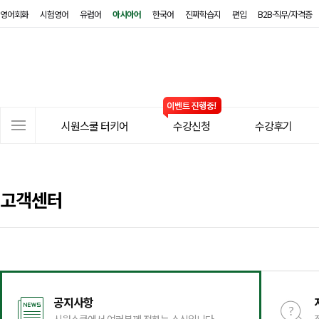
영어회화
시험영어
유럽어
아시아어
한국어
진짜학습지
편입
B2B·직무/자격증
시
원
스
쿨
터
사
키
시원스쿨 터키어
수강신청
수강후기
이
어
트
메
뉴
고객센터
공지사항