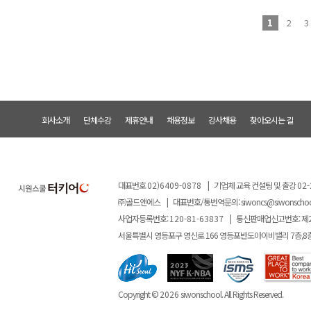
1
2
3
회사소개
단체수강
제휴안내
채용정보
강사채용
찾아오시는 길
대표번호
02)6409-0878
|
기업체 교육 컨설팅 및 출강
02-
㈜골드앤에스
|
대표번호/통번역문의:
siwoncs@siwonscho
사업자등록번호:
120-81-63837
|
통신판매업신고번호: 제
서울특별시 영등포구 영신로 166 영등포반도아이비밸리 7층,8
Copyright ©
2026
siwonschool. All Rights Reserved.