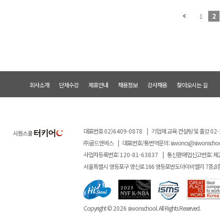
1
2
회사소개
단체수강
제휴안내
채용정보
강사채용
찾아오시는 길
대표번호
02)6409-0878
|
기업체 교육 컨설팅 및 출강
02-
㈜골드앤에스
|
대표번호/통번역문의:
siwoncs@siwonscho
사업자등록번호:
120-81-63837
|
통신판매업신고번호: 제
서울특별시 영등포구 영신로 166 영등포반도아이비밸리 7층,8
Copyright ©
2026
siwonschool. All Rights Reserved.