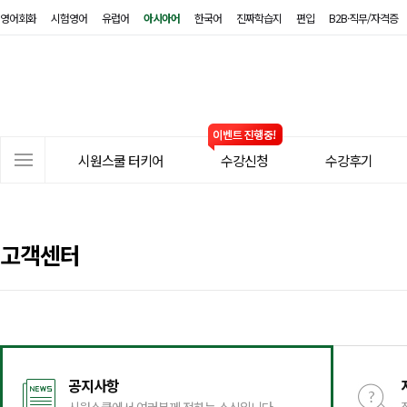
영어회화
시험영어
유럽어
아시아어
한국어
진짜학습지
편입
B2B·직무/자격증
시
원
스
쿨
터
사
키
시원스쿨 터키어
수강신청
수강후기
이
어
트
메
뉴
고객센터
공지사항